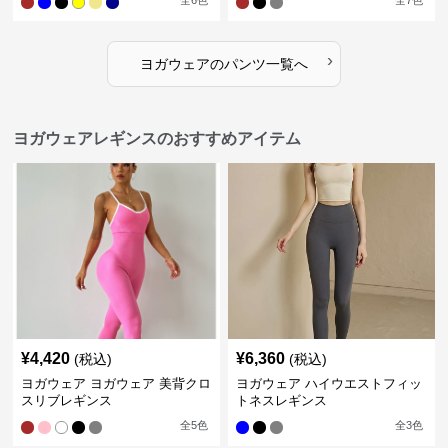
全
6
色
全
7
色
›
ヨガウェア
の
パンツ
一覧へ
ヨガウェアレギンスのおすすめアイテム
¥
4,420
¥
6,360
(税込)
(税込)
ヨガウェア ヨガウェア 美背クロ
ヨガウェア ハイウエストフィッ
スリブレギンス
トネスレギンス
全
5
色
全
3
色