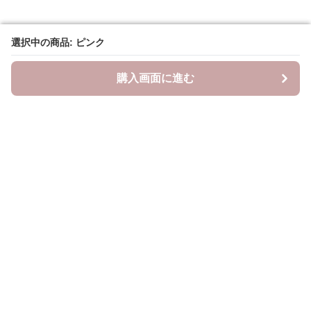
選択中の商品: ピンク
選択中の商品: ピンク
購入画面に進む
購入画面に進む
YogiLab
について
会社概要