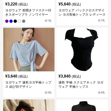
¥
3,220
¥
5,640
(税込)
(税込)
ヨガウェア 前開きファスナー付
ヨガウェア バッククロスデザイ
きスポーツブラ ノンワイヤー
ン ヨガ長袖トップス レディース
全
7
色
全
7
色
¥
3,640
¥
3,840
(税込)
(税込)
ヨガウェア 速乾ヨガ半袖トップ
速乾 半袖 スクエアネック ヨガ
ス 結び目デザイン
ウェア 半袖トップス
全
3
色
全
4
色