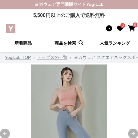
ヨガウェア
専門通販サイト
YogiLab
5,500
円以上のご購入で送料無料
0
0
新着商品
商品を検索
人気ランキング
YogiLab TOP
›
トップスの一覧
›
ヨガウェア スクエアネックスポ
Previous slide
Ne