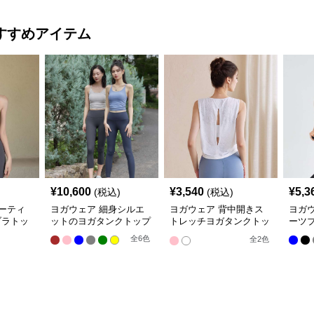
すすめアイテム
¥
10,600
¥
3,540
¥
5,3
(税込)
(税込)
ーティ
ヨガウェア 細身シルエ
ヨガウェア 背中開きス
ヨガ
ブラトッ
ットのヨガタンクトップ
トレッチヨガタンクトッ
ーツ
プ
全
6
色
全
2
色