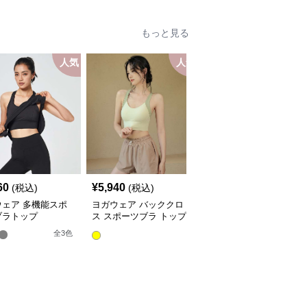
もっと見る
人気
人気
人
60
¥
5,940
¥
5,940
(税込)
(税込)
(税込)
ウェア 多機能スポ
ヨガウェア バッククロ
ヨガウェア ドット柄ス
ブラトップ
ス スポーツブラ トップ
ポーツブラ ヨガトップ
ス
ス
全
3
色