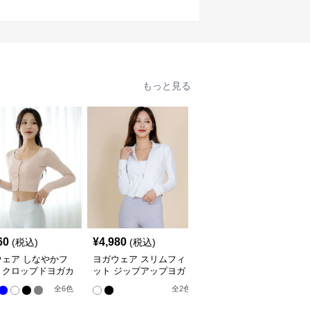
もっと見る
60
¥
4,980
¥
5,940
(税込)
(税込)
(税込)
ウェア しなやかフ
ヨガウェア スリムフィ
ヨガウェア 背中開きク
トクロップドヨガカ
ット ジップアップヨガ
ロスストラップスポーツ
ィガン
ジャケット
ブラ
全
6
色
全
2
色
全
7
色