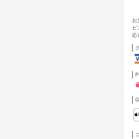
お
ビ
応
P
G