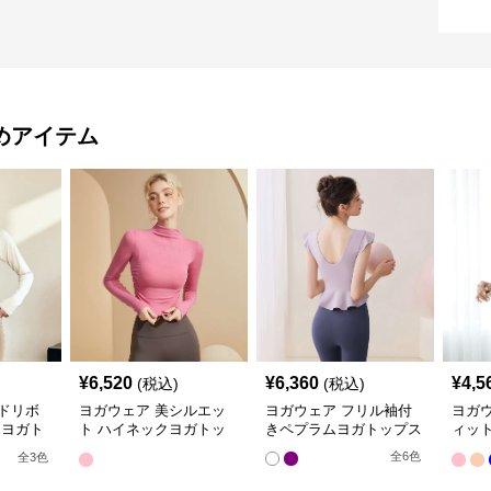
めアイテム
¥
6,520
¥
6,360
¥
4,5
(税込)
(税込)
ドリボ
ヨガウェア 美シルエッ
ヨガウェア フリル袖付
ヨガ
 ヨガト
ト ハイネックヨガトッ
きペプラムヨガトップス
ィッ
プス
ーデ
全
6
色
全
3
色