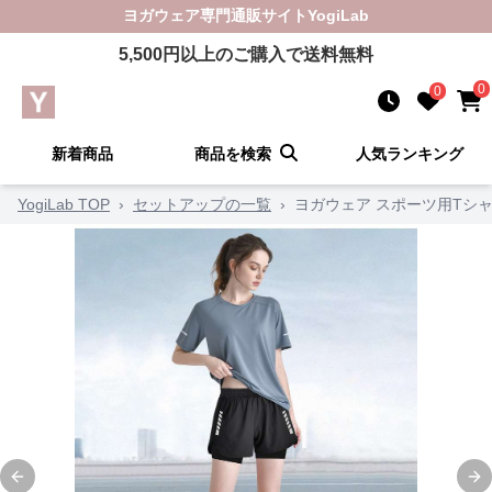
ヨガウェア
専門通販サイト
YogiLab
5,500
円以上のご購入で送料無料
0
0
新着商品
商品を検索
人気ランキング
YogiLab TOP
›
セットアップの一覧
›
ヨガウェア スポーツ用Tシ
Previous slide
Ne