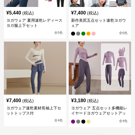
¥
5,440
¥
7,400
(税込)
(税込)
ヨガウェア 夏用速乾レディース
新作美尻五点セット速乾ヨガウ
ヨガ服上下セット
ェア
全
5
色
全
6
色
¥
7,400
¥
3,180
(税込)
(税込)
ヨガウェア速乾素材長袖上下セ
ヨガウェア 五点セット多機能レ
ットトップス付
イヤードヨガウェアセットアッ
プ
全
4
色
全
4
色