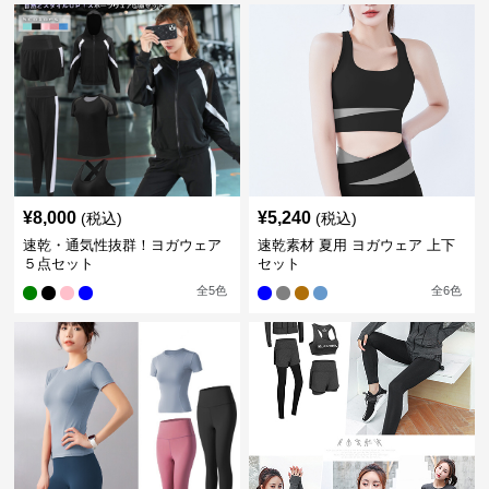
¥
8,000
¥
5,240
(税込)
(税込)
速乾・通気性抜群！ヨガウェア
速乾素材 夏用 ヨガウェア 上下
５点セット
セット
全
5
色
全
6
色