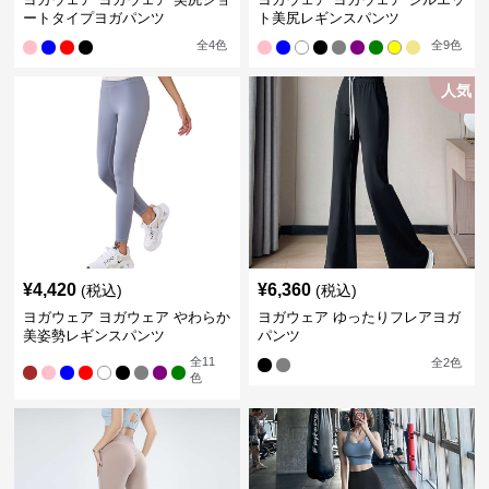
ートタイプヨガパンツ
ト美尻レギンスパンツ
全
4
色
全
9
色
人気
¥
4,420
¥
6,360
(税込)
(税込)
ヨガウェア ヨガウェア やわらか
ヨガウェア ゆったりフレアヨガ
美姿勢レギンスパンツ
パンツ
全
11
全
2
色
色