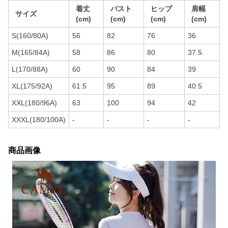
着丈
バスト
ヒップ
肩幅
サイズ
(cm)
(cm)
(cm)
(cm)
S(160/80A)
56
82
76
36
M(165/84A)
58
86
80
37.5
L(170/88A)
60
90
84
39
XL(175/92A)
61.5
95
89
40.5
XXL(180/96A)
63
100
94
42
XXXL(180/100A)
-
-
-
-
商品画像