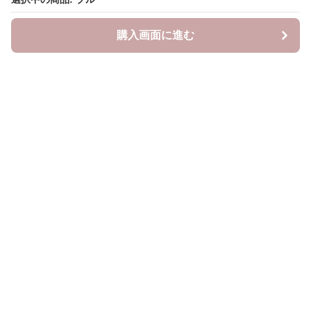
購入画面に進む
購入画面に進む
YogiLab
について
会社概要
利用規約