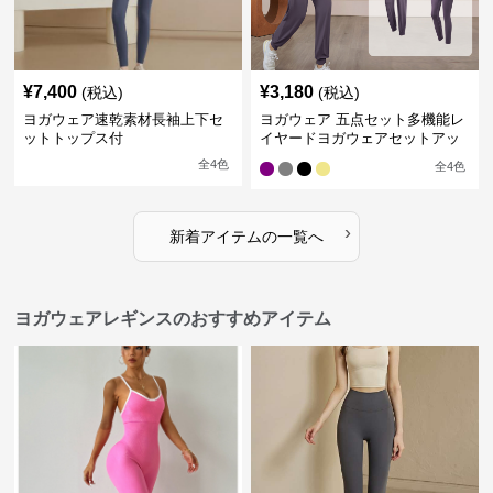
¥
7,400
¥
3,180
(税込)
(税込)
ヨガウェア速乾素材長袖上下セ
ヨガウェア 五点セット多機能レ
ットトップス付
イヤードヨガウェアセットアッ
プ
全
4
色
全
4
色
›
新着アイテムの一覧へ
ヨガウェアレギンスのおすすめアイテム