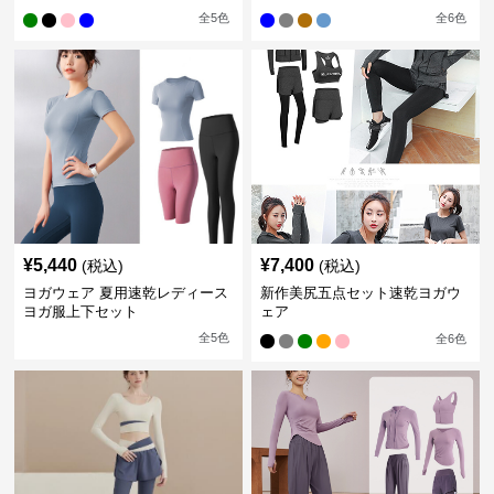
全
5
色
全
6
色
¥
5,440
¥
7,400
(税込)
(税込)
ヨガウェア 夏用速乾レディース
新作美尻五点セット速乾ヨガウ
ヨガ服上下セット
ェア
全
5
色
全
6
色