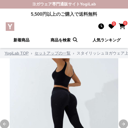
ヨガウェア
専門通販サイト
YogiLab
5,500
円以上のご購入で送料無料
0
0
新着商品
商品を検索
人気ランキング
YogiLab TOP
›
セットアップの一覧
›
スタイリッシュヨガウェア
Previous slide
Ne