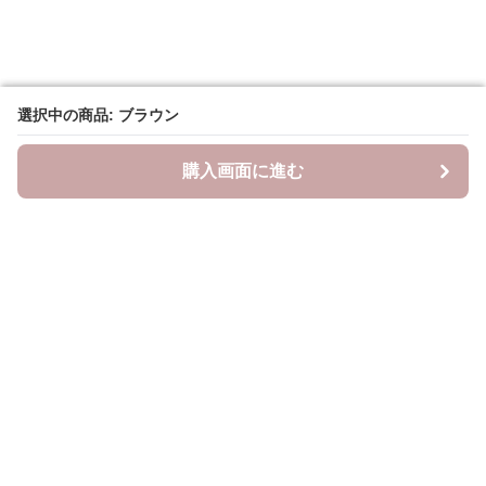
選択中の商品: ブラウン
選択中の商品: ブラウン
購入画面に進む
購入画面に進む
YogiLab
について