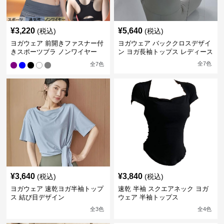
¥
3,220
¥
5,640
(税込)
(税込)
ヨガウェア 前開きファスナー付
ヨガウェア バッククロスデザイ
きスポーツブラ ノンワイヤー
ン ヨガ長袖トップス レディース
全
7
色
全
7
色
¥
3,640
¥
3,840
(税込)
(税込)
ヨガウェア 速乾ヨガ半袖トップ
速乾 半袖 スクエアネック ヨガ
ス 結び目デザイン
ウェア 半袖トップス
全
3
色
全
4
色