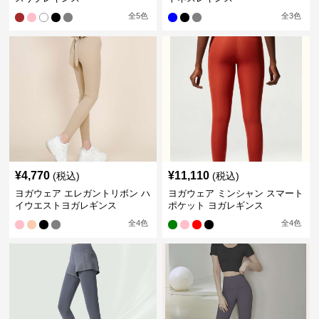
全
5
色
全
3
色
¥
4,770
¥
11,110
(税込)
(税込)
ヨガウェア エレガントリボン ハ
ヨガウェア ミンシャン スマート
イウエストヨガレギンス
ポケット ヨガレギンス
全
4
色
全
4
色