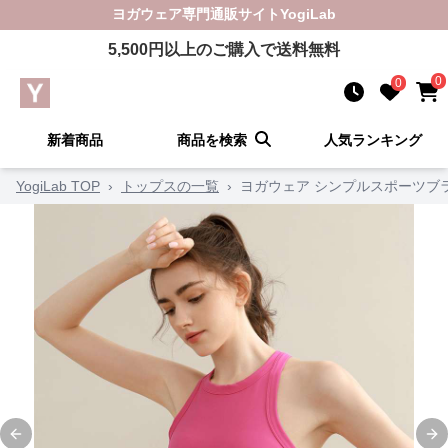
ヨガウェア
専門通販サイト
YogiLab
5,500
円以上のご購入で送料無料
0
0
新着商品
商品を検索
人気ランキング
YogiLab TOP
›
トップスの一覧
›
ヨガウェア シンプルスポーツブ
Previous slide
Ne