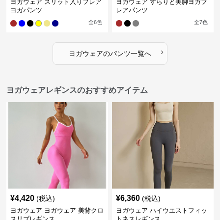
ヨガウェア スリット入りフレア
ヨガウェア すらりと美脚ヨガフ
ヨガパンツ
レアパンツ
全
6
色
全
7
色
›
ヨガウェア
の
パンツ
一覧へ
ヨガウェアレギンスのおすすめアイテム
¥
4,420
¥
6,360
(税込)
(税込)
ヨガウェア ヨガウェア 美背クロ
ヨガウェア ハイウエストフィッ
スリブレギンス
トネスレギンス