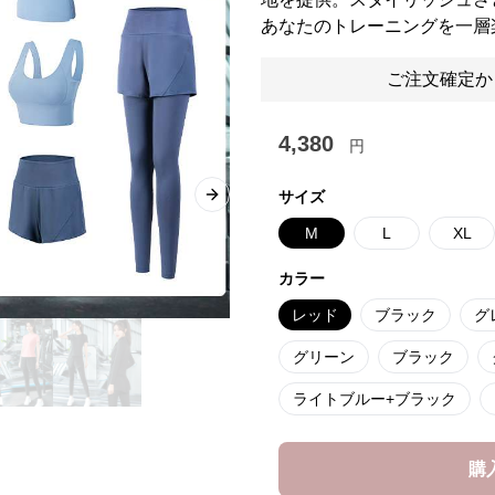
あなたのトレーニングを一層
ご注文確定か
4,380
円
サイズ
Next slide
M
L
XL
カラー
レッド
ブラック
グ
グリーン
ブラック
ライトブルー+ブラック
購