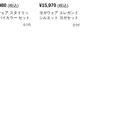
980
¥
15,970
¥
4,980
(税込)
(税込)
(税込)
ウェア スタイリッ
ヨガウェア エレガント
ヨガウェア エアリーフ
バイカラー セット
シルエット ヨガセット
ィット ヨガ&ピラティス
アップ
セット
全
2
色
全
9
色
全
6
色