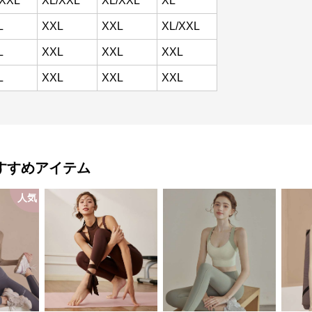
/XXL
XL/XXL
XL/XXL
XL
L
XXL
XXL
XL/XXL
L
XXL
XXL
XXL
L
XXL
XXL
XXL
すすめアイテム
人気