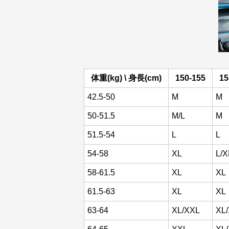
体重(kg) \ 身長(cm)
150-155
15
42.5-50
M
M
50-51.5
M/L
M
51.5-54
L
L
54-58
XL
L/X
58-61.5
XL
XL
61.5-63
XL
XL
63-64
XL/XXL
XL