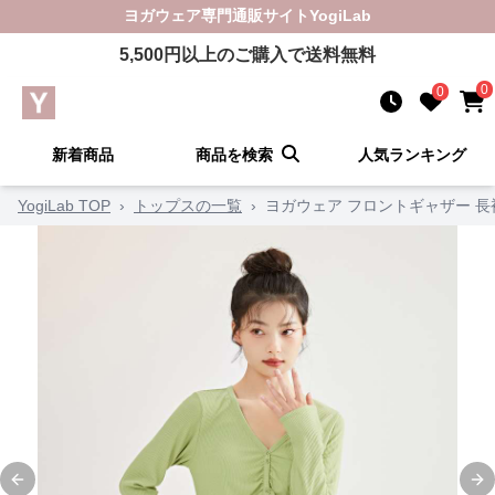
ヨガウェア
専門通販サイト
YogiLab
5,500
円以上のご購入で送料無料
0
0
新着商品
商品を検索
人気ランキング
YogiLab TOP
›
トップスの一覧
›
ヨガウェア フロントギャザー 
Previous slide
Ne