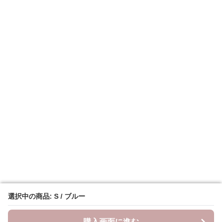
選択中の商品: S / ブルー
選択中の商品: S / ブルー
購入画面に進む
購入画面に進む