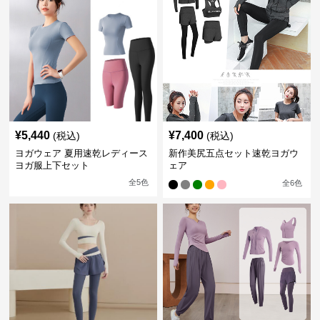
¥
5,440
¥
7,400
(税込)
(税込)
ヨガウェア 夏用速乾レディース
新作美尻五点セット速乾ヨガウ
ヨガ服上下セット
ェア
全
5
色
全
6
色