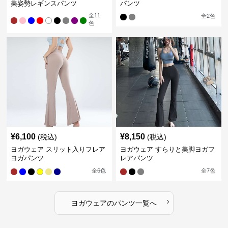
美姿勢レギンスパンツ
パンツ
全
11
全
2
色
色
¥
6,100
¥
8,150
(税込)
(税込)
ヨガウェア スリット入りフレア
ヨガウェア すらりと美脚ヨガフ
ヨガパンツ
レアパンツ
全
6
色
全
7
色
›
ヨガウェア
の
パンツ
一覧へ