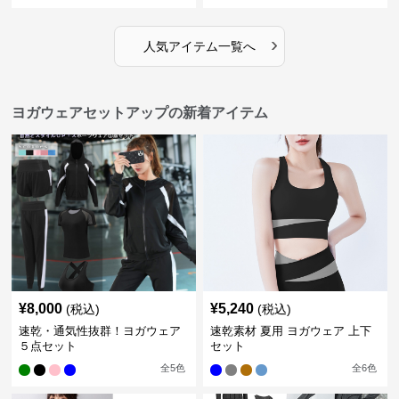
›
人気アイテム一覧へ
ヨガウェアセットアップの新着アイテム
¥
8,000
¥
5,240
(税込)
(税込)
速乾・通気性抜群！ヨガウェア
速乾素材 夏用 ヨガウェア 上下
５点セット
セット
全
5
色
全
6
色