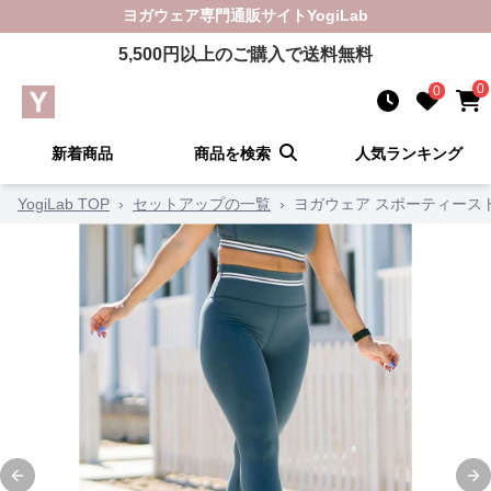
ヨガウェア
専門通販サイト
YogiLab
5,500
円以上のご購入で送料無料
0
0
新着商品
商品を検索
人気ランキング
YogiLab TOP
›
セットアップの一覧
›
ヨガウェア スポーティース
Previous slide
Ne