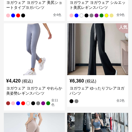
ヨガウェア ヨガウェア 美尻ショ
ヨガウェア ヨガウェア シルエッ
ートタイプヨガパンツ
ト美尻レギンスパンツ
全
4
色
全
9
色
人気
¥
4,420
¥
6,360
(税込)
(税込)
ヨガウェア ヨガウェア やわらか
ヨガウェア ゆったりフレアヨガ
美姿勢レギンスパンツ
パンツ
全
11
全
2
色
色