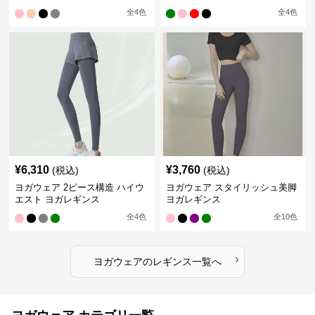
全
4
色
全
4
色
¥
6,310
¥
3,760
(税込)
(税込)
ヨガウェア 2ピース構造 ハイウ
ヨガウェア スタイリッシュ美脚
エスト ヨガレギンス
ヨガレギンス
全
4
色
全
10
色
›
ヨガウェア
の
レギンス
一覧へ