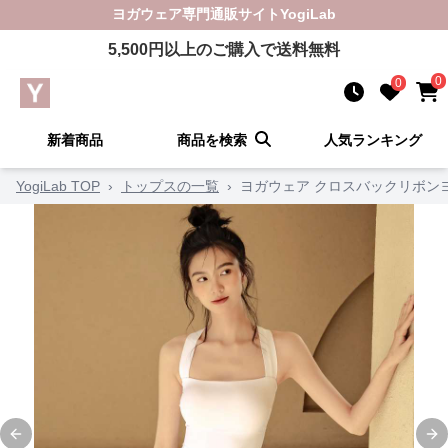
ヨガウェア
専門通販サイト
YogiLab
5,500
円以上のご購入で送料無料
0
0
新着商品
商品を検索
人気ランキング
YogiLab TOP
›
トップスの一覧
›
ヨガウェア クロスバックリボン
Previous slide
Ne